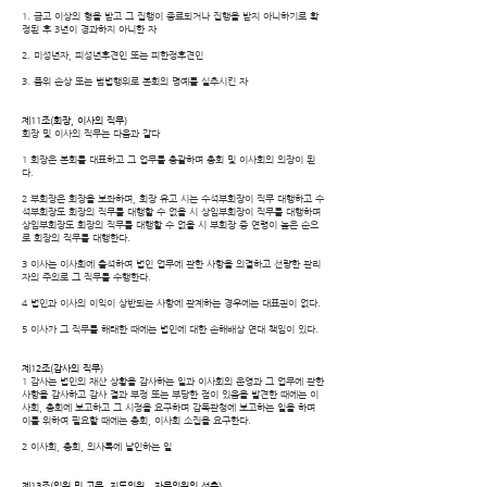
1. 금고 이상의 형을 받고 그 집행이 종료되거나 집행을 받지 아니하기로 확
정된 후 3년이 경과하지
아니한 자
2. 미성년자, 피성년후견인 또는 피한정후견인
3. 품위 손상 또는 범법행위로 본회의 명예를 실추시킨 자
제11조(회장, 이사의 직무)
회장 및 이사의 직무는 다음과 같다
1 회장은 본회를 대표하고 그 업무를 총괄하며 총회 및 이사회의 의장이 된
다.
2 부회장은 회장을 보좌하며, 회장 유고 시는 수석부회장이 직무 대행하고 수
석부회장도 회장의 직무를 대행할 수 없을 시 상임부회장이 직무를 대행하며
상임부회장도 회장의 직무를 대행할 수 없을 시 부회장 중 연령이 높은 순으
로 회장의 직무를 대행한다.
3 이사는 이사회에 출석하여 법인 업무에 관한 사항을 의결하고 선량한 관리
자의 주의로 그 직무를 수행한다.
4 법인과 이사의 이익이 상반되는 사항에 관계하는 경우에는 대표권이 없다.
5 이사가 그 직무를 해태한 때에는 법인에 대한 손해배상 연대 책임이 있다.
제12조(감사의 직무)
1 감사는 법인의 재산 상황을 감사하는 일과 이사회의 운영과 그 업무에 관한
사항을 감사하고 감사 결과 부정 또는 부당한 점이 있음을 발견한 때에는 이
사회, 총회에 보고하고 그 시정을 요구하며 감독관청에 보고하는 일을 하며
이를 위하여 필요할 때에는 총회, 이사회 소집을 요구한다.
2 이사회, 총회, 의사록에 날인하는 일
제13조(임원 및 고문, 지도위원 , 자문위원의 선출)