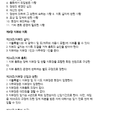
4. 총회에서 위임받은 사항
5. 정관의 변경안 심의
6. 재산의 관리
7. 정관에 의하여 그 권한에 속하는 사항 8. 지회 설치에 관한 사항
9. 포상 및 징계에 관한 사항
10. 회장이 부의하는 사항
11. 기타 본회 운영에 필요한 사항
제6장 지부와 지회
제23조(지부의 설치)
1 서울특별시와 각 광역시 및 도(제주와 세종시 포함)에 지부를 둘 수 있다.
2 지부의 설치는 이사회 의결을 거쳐 총회의 승인을 받아야 한다.
3 지부에는 지부장 1인과 사무국장 1인을 둔다.
제24조(지부 총회)
1 지부 총회는 당해 지부장 및 관할 지회장을 포함한 회원 전원으로 구성한
다.
2 지부 총회의 운영에 관하여는 별도 규정으로 정한다.
제25조(지부장 선임과 권한)
1 서울특별시 지부장 및 각 시도 지부장은 회장이 임명한다.
2 사무국장은 지부장이 임명한다.
3 지부장은 지부총회 의장이 된다.
4 지부장은 대의원을 겸할 수 없다.
5 지부장의 임기는 4년으로 하되 임면권자의 신임기간으로 한다. 다만, 재임
중 제33조의 규정에 의한 징계 처분을 받은 자에 대해서는 임기 만료 전에 해
임할 수 있다.
제26조(지회와 기구)
1 시·군·구에 지회를 둘 수 있다.
2 지회의 설치 기준은 회원 20명 기준을 원칙으로 하되, 지역 사정에 따라 설
치하지 않을 수 있다.
3 회원 20명 미만인 시·군·구의 경우 인접 시·군·구와 연합하여 지회를 둘 수
있다.
4 지회는 지회장 1인과 사무장 1인을 둘 수 있다.
5 지회 총회는 당해 지회장 및 관할 회원으로 구성한다. 또한 지회 총회의 운