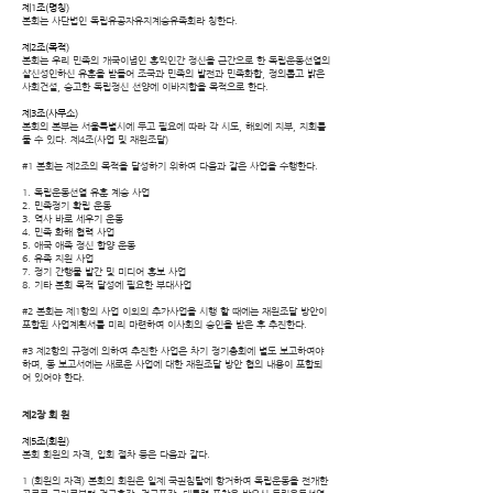
제1조(명칭)
본회는 사단법인 독립유공자유지계승유족회라 칭한다.
제2조(목적)
본회는 우리 민족의 개국이념인 홍익인간 정신을 근간으로 한 독립운동선열의
살신성인하신 유훈을 받들어 조국과 민족의 발전과 민족화합, 정의롭고 밝은
사회건설, 숭고한 독립정신 선양에 이바지함을 목적으로 한다.
제3조(사무소)
본회의 본부는 서울특별시에 두고 필요에 따라 각 시도, 해외에 지부, 지회를
둘 수 있다. 제4조(사업 및 재원조달)
#1 본회는 제2조의 목적을 달성하기 위하여 다음과 같은 사업을 수행한다.
1. 독립운동선열 유훈 계승 사업
2. 민족정기 확립 운동
3. 역사 바로 세우기 운동
4. 민족 화해 협력 사업
5. 애국 애족 정신 함양 운동
6. 유족 지원 사업
7. 정기 간행물 발간 및 미디어 홍보 사업
8. 기타 본회 목적 달성에 필요한 부대사업
#2 본회는 제1항의 사업 이외의 추가사업을 시행 할 때에는 재원조달 방안이
포함된 사업계획서를 미리 마련하여 이사회의 승인을 받은 후 추진한다.
#3 제2항의 규정에 의하여 추진한 사업은 차기 정기총회에 별도 보고하여야
하며, 동 보고서에는 새로운 사업에 대한 재원조달 방안 협의 내용이 포함되
어 있어야 한다.
제2장 회 원
제5조(회원)
본회 회원의 자격, 입회 절차 등은 다음과 같다.
1 (회원의 자격) 본회의 회원은 일제 국권침탈에 항거하여 독립운동을 전개한