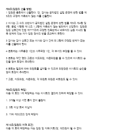
제8조(임원의 선출 방법)
1 임원은 총회에서 선출한다. 단, 감사는 공익법인 설립 운영에 관한 법률 제
5조의 규정에 저촉되지 않는 자를 선출한다.
2 이사는 그 수의 과반수가 공익법인 설립 운영에 관한 법률 제5조 제4항 및
5항, 동법 시행령 제12조 1.2항에 저촉되지 않는 범위에서 선임한다. 임원은
임원 상호간에 민법 제777조에 규정한 친족관계나 배우자의 삼촌 이내의 혈
족 관계에 있는 자가 임원 정수의 반을 초과하지 못한다.
3 감사는 감사 상호간 또는 이사와 감사 간에 위 2항에 규정된 관계가 없는
자를 선출해야 한다.
4 본회에는 사무총장 1인과 사무국장 1인, 각 부서의 부장을 둘 수 있다.
5 본회는 약간 명의 고문과 지도위원, 자문위원을 둘 수 있으며 이사회의 승
인을 얻어 회장이 추대한다.
6 본회는 필요에 따라 위원회를 설치할 수 있으며 위원장은 이사회의 승인을
얻어 회장이 추대한다.
7 고문, 지도위원, 자문위원, 각 위원회 위원은 비회원도 될 수 있다.
제9조(임원의 해임)
다음 각 호의 1에 해당하는 자는 이사회의 결의에 의하여 해임할 수 있다.
1. 3개월 이상 서면 통지 없이 불참자.
2. 5회 이상 회비 미납자
3. 기타 제32조의 징계 해당자
제10조(임원의 자격 요건)
다음 각 호에 해당하는 자는 임원 및 지부(지회)장, 대의원이 될 수 없다.