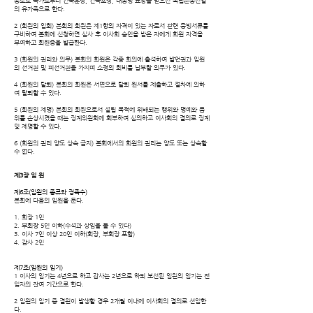
공로로 국가로부터
건국훈장, 건국포장, 대통령 표창을 받으신 독립운동선열
의 유가족으로 한다.
2 (회원의 입회) 본회의 회원은 제1항의 자격이 있는 자로서 관련 증빙서류를
구비하여 본회에 신청
하면 심사 후 이사회 승인을 받은 자에게 회원 자격을
부여하고 회원증을 발급한다.
3 (회원의 권리와 의무) 본회의 회원은 각종 회의에 출석하여 발언권과 임원
의 선거권 및 피선거권을
가지며 소정의 회비를 납부할 의무가 있다.
4 (회원의 탈퇴) 본회의 회원은 서면으로 탈퇴 원서를 제출하고 절차에 의하
여 탈퇴할 수 있다.
5 (회원의 제명) 본회의 회원으로서 설립 목적에 위배되는 행위와 명예와 품
위를 손상시켰을 때는 징계위원회에 회부하여 심의하고 이사회의 결의로 징계
및 제명할 수 있다.
6 (회원의 권리 양도 상속 금지) 본회에서의 회원의 권리는 양도 또는 상속할
수 없다.
제3장 임 원
제6조(임원의 종류와 정족수)
본회에 다음의 임원을 둔다.
1. 회장 1인
2. 부회장 5인 이하(수석과 상임을 둘 수 있다)
3. 이사 7인 이상 20인 이하(회장, 부회장 포함)
4. 감사 2인
제7조(임원의 임기)
1 이사의 임기는 4년으로 하고 감사는 2년으로 하되 보선된 임원의 임기는 전
임자의 잔여 기간으로 한다.
2 임원의 임기 중 결원이 발생할 경우 2개월 이내에 이사회의 결의로 선임한
다.