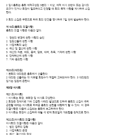
2 임시총회는 총회 재적구성원 3분의 1 이상, 재적 이사 과반수 또는 감사의
요구가 있거나 회장이 필요하다고 인정할 때 회의 목적 사항을 제시하여 소집
한다.
3 회의 소집은 우편으로 하며 회의 안건을 명시하여 7일 전에 발송해야 한다.
제19조(총회의 의결사항)
총회의 의결 사항은 다음과 같다.
1. 정관의 변경에 관한 사항의 승인
2. 임원선출에 관한 사항
3. 사업계획의 승인
4. 예산 및 결산에 관한 사항
5. 재산의 처분, 매도, 증여, 담보, 대여, 취득, 기체에 관한 사항
6. 단체해산에 관한 사항
7. 기타 중요한 사항
제20조(대의원)
1 본회의 대의원은 총회에서 선출한다.
2 대의원 선출에는 각 지부별 회원수가 적절히 고려되어야 한다. 3 대의원의
임기는 임원에 준한다.
제5장 이사회
제21조(이사회)
1 이사회는 회장, 부회장 및 이사로 구성한다.
2 회장은 천재지변 기타 긴급한 사태의 발생으로 인하여 총회의 소집이 극히
곤란할 때에는 이사회로 하여금 총회의 권한을 대행하게 할 수 있다. 이 경우
의결사항은 다음에 소집되는 총회에 보고하여야 한다.
3 이사회는 회장이 소집하며 매월 세 번째 화요일에 개최함을 원칙으로 한다.
제22조(이사회의 의결사항)
이사회의 의결사항은 다음과 같다.
1. 법인 업무의 집행
2. 사업계획의 운영
3. 예산, 결산서의 작성