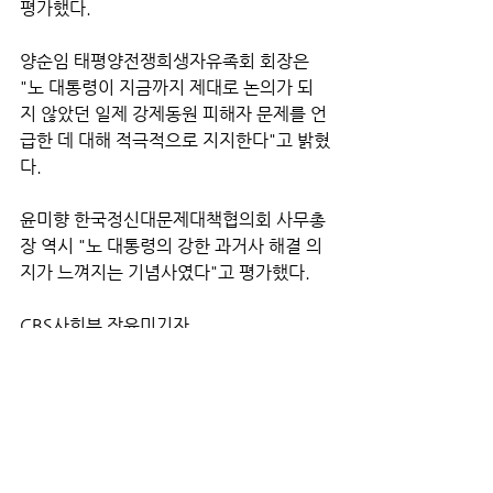
평가했다.
양순임 태평양전쟁희생자유족회 회장은 
"노 대통령이 지금까지 제대로 논의가 되
지 않았던 일제 강제동원 피해자 문제를 언
급한 데 대해 적극적으로 지지한다"고 밝혔
다.
윤미향 한국정신대문제대책협의회 사무총
장 역시 "노 대통령의 강한 과거사 해결 의
지가 느껴지는 기념사였다"고 평가했다.
CBS사회부 장윤미기자
(대한민국 중심언론 CBS 뉴스FM98.1 / 
음악FM93.9 / TV CH 162)
<ⓒ CBS 노컷뉴스 
www.nocutnews.co.kr >