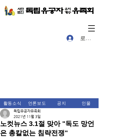
로그인
활동소식
언론보도
공지
인물
독립유공자유족회
2021년 11월 3일
노컷뉴스 3.1절 맞아 "독도 망언
은 총칼없는 침략전쟁"