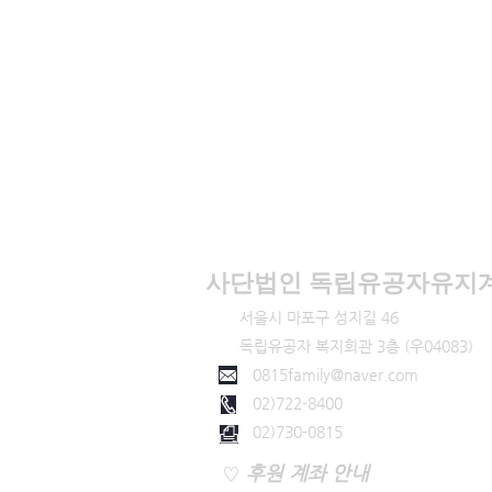
사단법인 ​독립유공자유지
서울시 마포구 성지길 46
독립유공자 복지회관 3층 (우04083)
0815family@naver.com
02)722-8400
​ 02)730-0815
♡
후원 계좌 안내