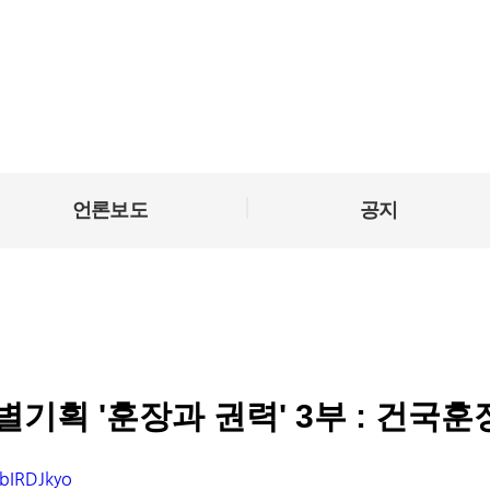
|
언론보도
공지
기획 '훈장과 권력' 3부 : 건국훈
bIRDJkyo