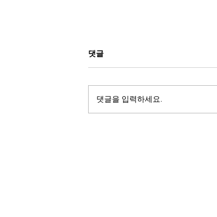
댓글
댓글을 입력하세요.
2024년도 사회복지공동모금
회 '저소득 독립유공자유족 생
계비 지원 사업' 참여자 모집공
고