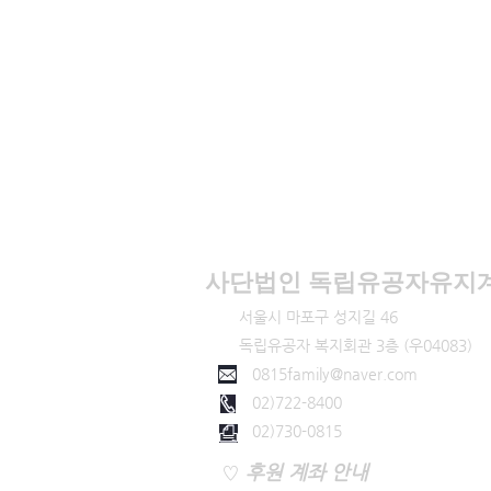
사단법인 ​독립유공자유지
서울시 마포구 성지길 46
독립유공자 복지회관 3층 (우04083)
0815family@naver.com
02)722-8400
​ 02)730-0815
♡
후원 계좌 안내