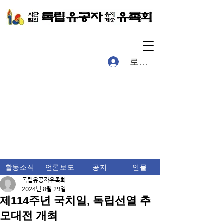
로그인
활동소식
언론보도
공지
인물
독립유공자유족회
2024년 8월 29일
제114주년 국치일, 독립선열 추
모대전 개최