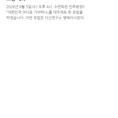
2026년 8월 5일(수) 오후 4시, 수운회관 민족광장에서
「대한민국 어디로 가야하나」를 대주제로 한 포럼을 개최
하였습니다. 이번 포럼은 다산연구소 명예이사장이자
독립유공자유지계승유족회 상임고문이신 박석무 선생
을 초청하여 '혼란스러운 오늘의 시점에서 배우는 다산
의 교훈'​을 소주제로 진행되었습니다. 박석무 선생은 오
늘날 대한민국이 겪고 있는 정치·사회적 갈등과 혼란을
돌아보며, 약 200년 전 다산 정약용이 마주했던 조선 후
기의 위기와 시대적 격변이 현재의 우리 사회와 놀라울
1
/
12
만큼 닮아 있다고 강조하였습니다. 또한 다산의 실학정
신과 개혁사상은 단순한 역사적 유산이 아니라 오늘날
대한민국이 나아가야 할 방향을 제시하는 중요한 지혜
라고 설명하였습니다. 이어진 질의응답에서는 참석자들
과 함께 대한민국이 직면한 현실적 과제와 미래 발전 방
사단법인 ​독립유공자유지계
향에 대해 다양한 의견을 나누며 뜻깊은 토론이 이어졌
습니다.
승유족회
서울특별시 마포구 성지길 46
독립유공자복지회관 3층 (우04083)
메일 :
0815family@naver.com