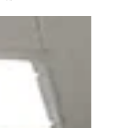
사 유해 매장의 진실과 동아시아 평화체제 구
축」을 주제로 국제학술회의를 개최했습니다.
이번 학술회의에서는 안중근 의사의 동양평화
사상을 재조명하고, 유해 매장지 규명을 위한
최신 연구 성과와 과학적 탐사 방안이 발표됐
습니다. 특히 새롭게 확인된 1910년 사료를 바
탕으로 유해 매장지 범위를 좁힐 수 있는 연구
결과가 소개되었으며, GIS와 지표투과레이더
(GPR) 등 첨단기술을 활용한 탐사 계획도 제시
됐습니다. 또한 남북한과 일본, 중국이 함께하
는 공동 협력의 필요성을 강조하며 유해 발굴
과 역사적 진실 규명을 위한 국제 공조를 촉구
했습니다. 학술회의 마지막에는 '안중근 의사
유해 공동 탐사 도쿄 선언문'​을 채택하고, 동아
시아 평화와 역사 화해를 위한 지속적인 협력
을 다짐했습니다. 민화협은 앞으로도 안중근
의사의 숭고한 정신을 계승하며 동아시아의
평화와 협력을 위한