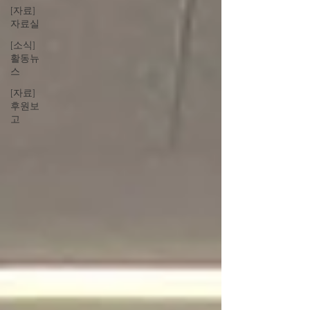
[자료]
자료실
[소식]
활동뉴
스
[자료]
후원보
고